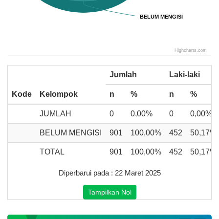
BELUM MENGISI
BELUM MENGISI
Highcharts.com
End of interactive chart.
Jumlah
Laki-laki
Kode
Kelompok
n
%
n
%
JUMLAH
0
0,00%
0
0,00%
BELUM MENGISI
901
100,00%
452
50,17%
TOTAL
901
100,00%
452
50,17%
Diperbarui pada : 22 Maret 2025
Tampilkan Nol