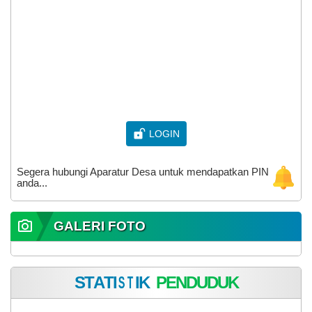
DESA KEMIRI
Kecamatan Kunduran, Kabupaten Blora
Provinsi Jawa Tengah
LOGIN
Segera hubungi Aparatur Desa untuk mendapatkan PIN
anda...
GALERI FOTO
S
T
A
T
I
S
T
I
K
P
E
N
D
U
D
U
K