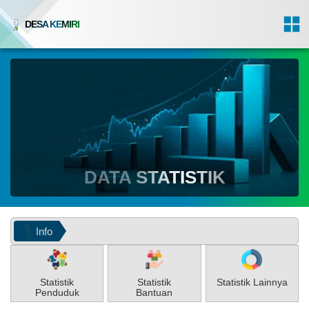
DESA KEMIRI
DATA STATISTIK
Info
Sela
Statistik
Statistik
Statistik Lainnya
Penduduk
Bantuan