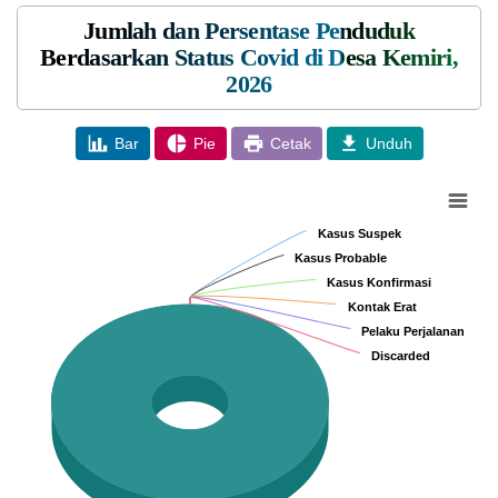
Jumlah dan Persentase Penduduk
Berdasarkan Status Covid di Desa Kemiri,
2026
Bar
Pie
Cetak
Unduh
Chart
Pie chart with 8 slices.
Kasus Suspek
Kasus Suspek
Kasus Probable
Kasus Probable
Kasus Konfirmasi
Kasus Konfirmasi
Kontak Erat
Kontak Erat
Pelaku Perjalanan
Pelaku Perjalanan
Discarded
Discarded