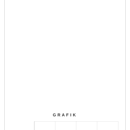
GRAFIK
GRAFIK
Bar chart with 3 bars.
The chart has 1 X axis displaying categories.