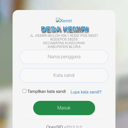
DESA KEMIRI
JL. KEMIRI-BULOH KM.1 KODE POS 58257
KODEPOS 58255
KECAMATAN KUNDURAN
KABUPATEN BLORA
Tampilkan kata sandi
Lupa kata sandi?
Masuk
OpenSID
v2512.0.0