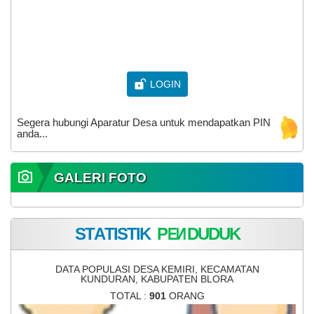
LOGIN
Segera hubungi Aparatur Desa untuk mendapatkan PIN
anda...
GALERI FOTO
S
T
A
I
S
T
I
K
P
E
N
D
U
D
U
K
DATA POPULASI DESA KEMIRI, KECAMATAN
KUNDURAN, KABUPATEN BLORA
TOTAL :
901
ORANG